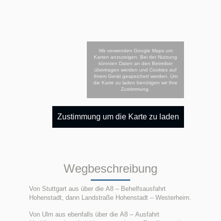
Wir verwenden Google Maps um
Karten anzuzeigen. Bei der Nutzung
könnten Daten an den Betreiber
übertragen werden und Cookies auf
Ihrem Gerät gespeichert werden. Um
die Karte zu laden benötigen wir Ihre
Zustimmung.
Zustimmung um die Karte zu laden
Wegbeschreibung
Von Stuttgart aus über die A8 – Behelfsausfahrt
Hohenstadt, dann Landstraße Hohenstadt – Westerheim.
Von Ulm aus ebenfalls über die A8 – Ausfahrt