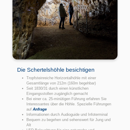
Die Schertelshöhle besichtigen
Tropfsteinreiche Horizontalhöhle mit einer
Gesamtlänge von 212m (160m begehbar)
Seit 1830/31 durch einen künstlichen
Eingangsstollen zugänglich gemacht
Bei einer ca. 25-minütigen Führung erfahren Sie
Interessantes über die Höhle. Spezielle Führungen
auf
Anfrage
Informationen durch Audioguide und Infoterminal
Bequem zu begehen und sehenswert für Jung und
Alt