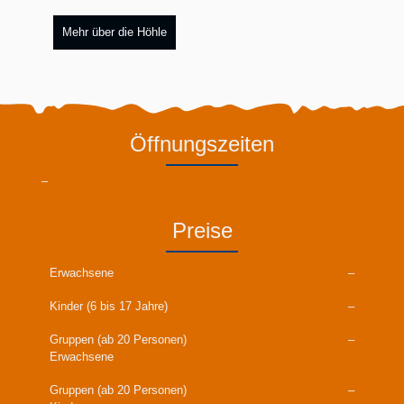
Mehr über die Höhle
Öffnungszeiten
–
Preise
Erwachsene
–
Kinder (6 bis 17 Jahre)
–
Gruppen (ab 20 Personen)
–
Erwachsene
Gruppen (ab 20 Personen)
–