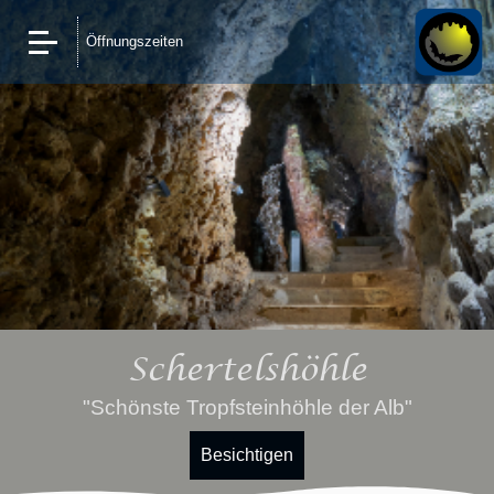
Öffnungszeiten
Schertelshöhle
"Schönste Tropfsteinhöhle der Alb"
Besichtigen