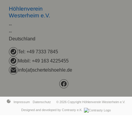
Höhlenverein
Westerheim e.V.
--
--
Deutschland
Tel: +49 7333 7845
Mobil: +49 163 4225455
info(at)schertelshoehle.de
Impressum
Datenschutz
©
2026
Copyright Höhlenverein Westerheim e.V.
Designed and developed by Contrasty e.K.