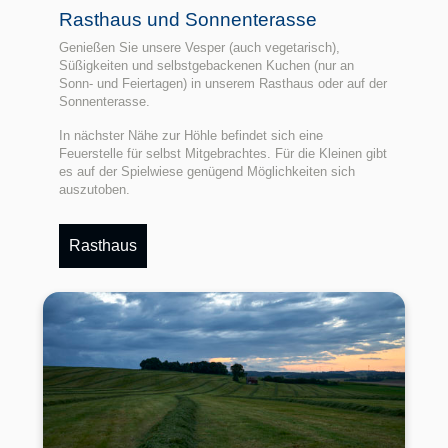
Rasthaus und Sonnenterasse
Genießen Sie unsere Vesper (auch vegetarisch),
Süßigkeiten und selbstgebackenen Kuchen (nur an
Sonn- und Feiertagen) in unserem Rasthaus oder auf der
Sonnenterasse.
In nächster Nähe zur Höhle befindet sich eine
Feuerstelle für selbst Mitgebrachtes. Für die Kleinen gibt
es auf der Spielwiese genügend Möglichkeiten sich
auszutoben.
Rasthaus