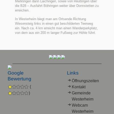
Merklingen dann Laichingen, sowie von Reutlingen über
die B28 – Ausfahrt Böhringen weiter über Donnstetten zu
erreichen.
In Westerheim biegt man am Ortsende Richtung
Wiesensteig links in einen gut beschilderten Teerweg
ein. Nach ca. 4 km erreicht man einen Wanderparkplatz,
von dem aus ein 200 m langer Fußweg zur Höhle führt.
Google
Links
Bewertung
Öffnungszeiten
(
Kontakt
)
Gemeinde
Westerheim
Webcam
Westerheim